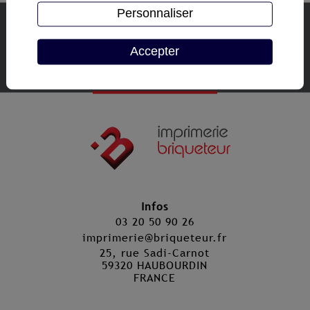
Personnaliser
Demande de devis
Accepter
Autoriser
reCAPTCHA est désactivé.
Infos
03 20 50 90 26
imprimerie@briqueteur.fr
25, rue Sadi-Carnot
59320 HAUBOURDIN
FRANCE