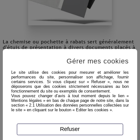
La chemise ou pochette à rabats sert généralement
d'étuis de présentation à divers documents placés à
l'intérieur. La chemise à rabats est imprimée sur un
papier qualitatif dans un grammage compris entre
Gérer mes cookies
250 g et 350 g.
Le site utilise des cookies pour mesurer et améliorer les
Les formats les plus courants : A5 et A4 (pliés). Les
performances du site, personnaliser son affichage, fournir
rabats se trouvent la plupart du temps sur le volet
certains services. Si vous cliquez sur « Refuser », nous ne
de droite dans le bas et sur la droite. L'épaisseur de
déposerons que des cookies strictement nécessaires au bon
fonctionnement du site ou exemptés de consentement.
la tranche est adaptée en fonction du nombre de
Vous pouvez changer d’avis à tout moment depuis le lien «
documents à insérer.
Mentions légales » en bas de chaque page de notre site, dans la
section « 2.1 Utilisation des données personnelles collectées sur
Nous proposons plusieurs finitions : découpes
le site » en cliquant sur le bouton « Editer les cookies ».
mécanique ou découpe laser, pelliculage mat,
brillant ou soft touch, vernis sélectif, marquage à
chaud, relief …
Refuser