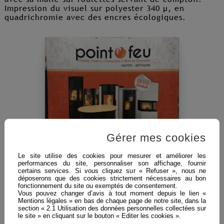
Impression du visuel sur polyester 340 µ, en
quadrichromie avec des encres écologiques.
Gérer mes cookies
Le site utilise des cookies pour mesurer et améliorer les
performances du site, personnaliser son affichage, fournir
certains services. Si vous cliquez sur « Refuser », nous ne
déposerons que des cookies strictement nécessaires au bon
fonctionnement du site ou exemptés de consentement.
omptoir dépliant avec dos ouvert, dessus pliant
Vous pouvez changer d’avis à tout moment depuis le lien «
incurvé, assemblage sans outil.
Mentions légales » en bas de chaque page de notre site, dans la
section « 2.1 Utilisation des données personnelles collectées sur
Livré avec son sac de transport.
le site » en cliquant sur le bouton « Editer les cookies ».