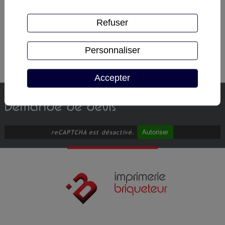
Le visuel est imprimé sur un polyester 310 µ avec
en option une plastification si nécessaire.
Dimensions du visuel : 2130 x 970 mm.
Refuser
Nous réalisons également des comptoirs sur
mesures, en carton, PVC, bois ou aluminium
Personnaliser
composite.
Accepter
Demande de devis
Autoriser
reCAPTCHA est désactivé.