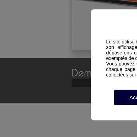
Le site utilis
son affichag
déposerons q
exemptés de 
Vous pouvez c
Demande de d
chaque page d
collectées sur 
Ac