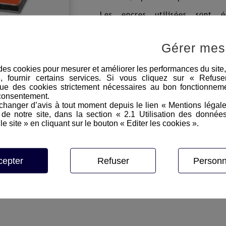
Les encres utilisées sont é
une résistance de 3, 5 ou 7 ans
support utilisé et de l'exposition
Notre équipe de pose interv
Gérer mes
régions.
e des cookies pour mesurer et améliorer les performances du site
e, fournir certains services. Si vous cliquez sur « Refus
ue des cookies strictement nécessaires au bon fonctionneme
consentement.
hanger d’avis à tout moment depuis le lien « Mentions légal
evis
e notre site, dans la section « 2.1 Utilisation des donnée
le site » en cliquant sur le bouton « Editer les cookies ».
Autoriser
reCAPTCHA est désactivé.
cepter
Refuser
Personn