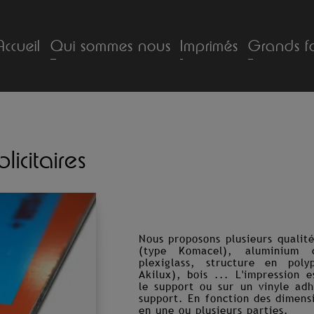
Accueil
Qui sommes nous
Imprimés
Grands f
icitaires
Nous proposons plusieurs qualit
(type Komacel), aluminium c
plexiglass, structure en poly
Akilux), bois ... L'impression 
le support ou sur un vinyle adh
support. En fonction des dimens
en une ou plusieurs parties.