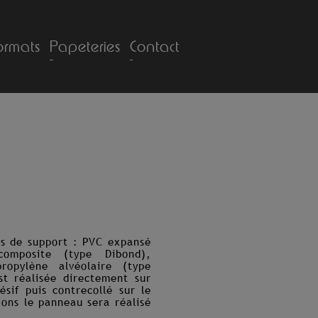
ormats
Papeteries
Contact
és de support : PVC expansé
omposite (type Dibond),
propylène alvéolaire (type
est réalisée directement sur
ésif puis contrecollé sur le
ions le panneau sera réalisé