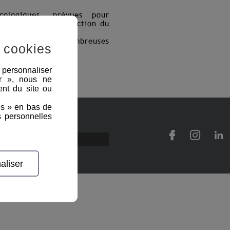
cologiques, prévues pour
 en extérieur en fonction du
.
ient dans de nombreuses
 cookies
, personnaliser
er », nous ne
nt du site ou
es » en bas de
s personnelles
aliser