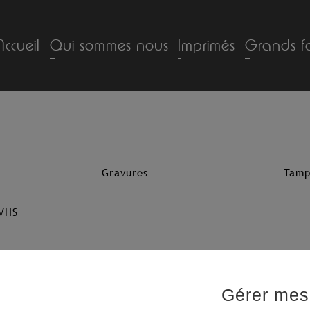
Accueil
Qui sommes nous
Imprimés
Grands f
Gravures
Tamp
 VHS
Gérer mes