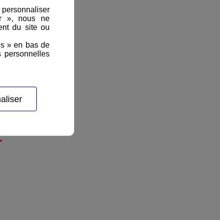
, personnaliser
er », nous ne
nt du site ou
es » en bas de
s personnelles
aliser